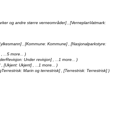
arker og andre større verneområder] , [VerneplanVatmark:
Fylkesmann] , [Kommune: Kommune] , [Nasjonalparkstyre:
]
, ...5 more...
)
UnderRevisjon: Under revisjon]
, ...1 more...
)
] , [Ukjent: Ukjent]
, ...1 more...
)
errestrisk: Marin og terrestrisk] , [Terrestrisk: Terrestrisk] )