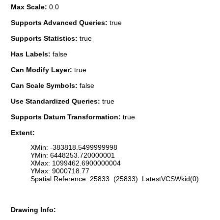
Max Scale:
0.0
Supports Advanced Queries:
true
Supports Statistics:
true
Has Labels:
false
Can Modify Layer:
true
Can Scale Symbols:
false
Use Standardized Queries:
true
Supports Datum Transformation:
true
Extent:
XMin: -383818.5499999998
YMin: 6448253.720000001
XMax: 1099462.6900000004
YMax: 9000718.77
Spatial Reference: 25833 (25833) LatestVCSWkid(0)
Drawing Info: