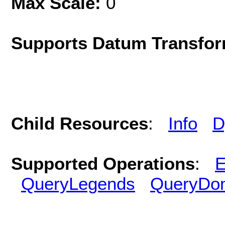
Max Scale:
0
Supports Datum Transfor
Child Resources
:
Info
D
Supported Operations
:
E
QueryLegends
QueryDo