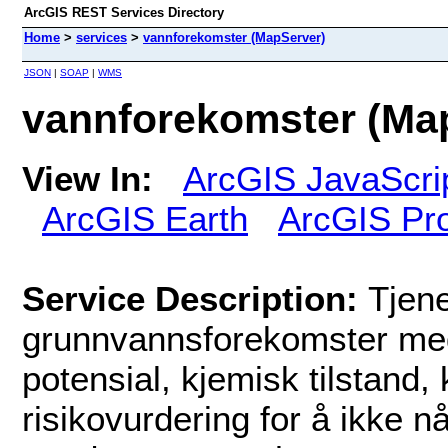
ArcGIS REST Services Directory
Home
>
services
>
vannforekomster (MapServer)
JSON
|
SOAP
|
WMS
vannforekomster (Ma
View In:
ArcGIS JavaScri
ArcGIS Earth
ArcGIS Pr
Service Description:
Tjene
grunnvannsforekomster med 
potensial, kjemisk tilstand, 
risikovurdering for å ikke 