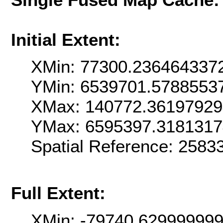
Initial Extent:
XMin: 77300.236464337
YMin: 6539701.5788553
XMax: 140772.3619792
YMax: 6595397.318131
Spatial Reference: 258
Full Extent:
XMin: -79740.62999999