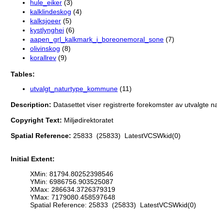
hule_eiker
(3)
kalklindeskog
(4)
kalksjoeer
(5)
kystlynghei
(6)
aapen_grl_kalkmark_i_boreonemoral_sone
(7)
olivinskog
(8)
korallrev
(9)
Tables:
utvalgt_naturtype_kommune
(11)
Description:
Datasettet viser registrerte forekomster av utvalgte na
Copyright Text:
Miljødirektoratet
Spatial Reference:
25833 (25833) LatestVCSWkid(0)
Initial Extent:
XMin: 81794.80252398546
YMin: 6986756.903525087
XMax: 286634.3726379319
YMax: 7179080.458597648
Spatial Reference: 25833 (25833) LatestVCSWkid(0)