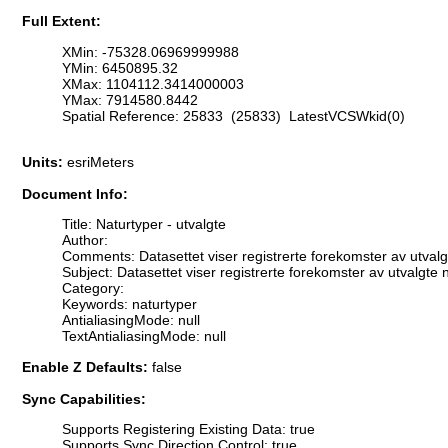
Full Extent:
XMin: -75328.06969999988
YMin: 6450895.32
XMax: 1104112.3414000003
YMax: 7914580.8442
Spatial Reference: 25833 (25833) LatestVCSWkid(0)
Units:
esriMeters
Document Info:
Title: Naturtyper - utvalgte
Author:
Comments: Datasettet viser registrerte forekomster av utvalgte
Subject: Datasettet viser registrerte forekomster av utvalgte n
Category:
Keywords: naturtyper
AntialiasingMode: null
TextAntialiasingMode: null
Enable Z Defaults:
false
Sync Capabilities:
Supports Registering Existing Data: true
Supports Sync Direction Control: true