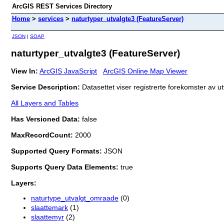
ArcGIS REST Services Directory
Home
>
services
>
naturtyper_utvalgte3 (FeatureServer)
JSON
|
SOAP
naturtyper_utvalgte3 (FeatureServer)
View In:
ArcGIS JavaScript
ArcGIS Online Map Viewer
Service Description:
Datasettet viser registrerte forekomster av ut
All Layers and Tables
Has Versioned Data:
false
MaxRecordCount:
2000
Supported Query Formats:
JSON
Supports Query Data Elements:
true
Layers:
naturtype_utvalgt_omraade
(0)
slaattemark
(1)
slaattemyr
(2)