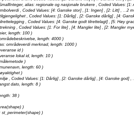
SmallInteger, alias: regionale og nasjonale brukere ,
Coded Values:
[1: 
ymbolverdi ,
Coded Values:
[4: Ganske stor] , [1: Ingen] , [2: Litt]
, ...2 m
tilgjengelighet ,
Coded Values:
[1: Dårlig] , [2: Ganske dårlig] , [4: Gan
ilrettelegging ,
Coded Values:
[4: Ganske godt tilrettelagt] , [5: Høy grad 
strekning ,
Coded Values:
[1: For lite] , [4: Mangler lite] , [2: Mangler m
ier, length: 100 )
: områdebeskrivelse, length: 4000 )
lias: områdeverdi merknad, length: 1000 )
everanse id )
veranse lokal id, length: 10 )
: målemetode )
mmunenavn, length: 60 )
nøyaktighet )
miljø ,
Coded Values:
[1: Dårlig] , [2: Ganske dårlig] , [4: Ganske god]
, 
angst dato, length: 8 )
ength: 38 )
area(shape) )
: st_perimeter(shape) )