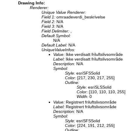
Drawing Info:
Renderer:
Unique Value Renderer:
Field 1:
omraadeverdi_beskrivelse
Field 2:
N/A
Field 3:
N/A
Field Delimiter:
,
Default Symbol:
N/A
Default Label:
N/A
UniqueValueInfos:
Value:
Ikke verdisatt friluftslivsområde
Label:
Ikke verdisatt friluftslivsområde
Description:
N/A
Symbol:
Style:
esriSFSSolid
Color:
[217, 230, 217, 255]
Outline:
Style:
esriSLSSolid
Color:
[110, 110, 110, 255]
Width:
0
Value:
Registrert friluftslivsområde
Label:
Registrert friluftslivsområde
Description:
N/A
Symbol:
Style:
esriSFSSolid
Color:
[224, 191, 212, 255]
Outline: