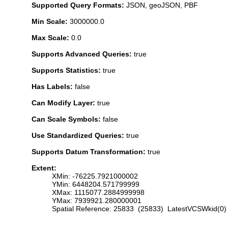
Supported Query Formats:
JSON, geoJSON, PBF
Min Scale:
3000000.0
Max Scale:
0.0
Supports Advanced Queries:
true
Supports Statistics:
true
Has Labels:
false
Can Modify Layer:
true
Can Scale Symbols:
false
Use Standardized Queries:
true
Supports Datum Transformation:
true
Extent:
XMin: -76225.7921000002
YMin: 6448204.571799999
XMax: 1115077.2884999998
YMax: 7939921.280000001
Spatial Reference: 25833 (25833) LatestVCSWkid(0)