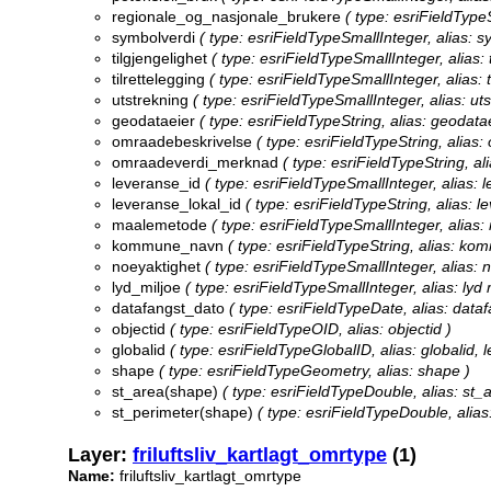
regionale_og_nasjonale_brukere
( type: esriFieldType
symbolverdi
( type: esriFieldTypeSmallInteger, alias: s
tilgjengelighet
( type: esriFieldTypeSmallInteger, alias: 
tilrettelegging
( type: esriFieldTypeSmallInteger, alias: t
utstrekning
( type: esriFieldTypeSmallInteger, alias: ut
geodataeier
( type: esriFieldTypeString, alias: geodatae
omraadebeskrivelse
( type: esriFieldTypeString, alias
omraadeverdi_merknad
( type: esriFieldTypeString, a
leveranse_id
( type: esriFieldTypeSmallInteger, alias: l
leveranse_lokal_id
( type: esriFieldTypeString, alias: le
maalemetode
( type: esriFieldTypeSmallInteger, alias
kommune_navn
( type: esriFieldTypeString, alias: ko
noeyaktighet
( type: esriFieldTypeSmallInteger, alias: 
lyd_miljoe
( type: esriFieldTypeSmallInteger, alias: lyd 
datafangst_dato
( type: esriFieldTypeDate, alias: dataf
objectid
( type: esriFieldTypeOID, alias: objectid )
globalid
( type: esriFieldTypeGlobalID, alias: globalid, l
shape
( type: esriFieldTypeGeometry, alias: shape )
st_area(shape)
( type: esriFieldTypeDouble, alias: st_
st_perimeter(shape)
( type: esriFieldTypeDouble, alias
Layer:
friluftsliv_kartlagt_omrtype
(1)
Name:
friluftsliv_kartlagt_omrtype