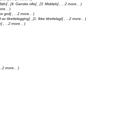
Aldri] , [4: Ganske ofte] , [3: Middels]
, ...2 more...
)
ore...
)
ske god]
, ...2 more...
)
av tilrettelegging] , [1: Ikke tilrettelagt]
, ...2 more...
)
ye]
, ...2 more...
)
...2 more...
)