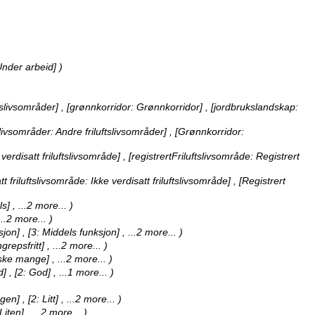
Under arbeid] )
tslivsområder] , [grønnkorridor: Grønnkorridor] , [jordbrukslandskap:
slivsområder: Andre friluftslivsområder] , [Grønnkorridor:
verdisatt friluftslivsområde] , [registrertFriluftslivsområde: Registrert
tt friluftslivsområde: Ikke verdisatt friluftslivsområde] , [Registrert
els]
, ...2 more...
)
...2 more...
)
ksjon] , [3: Middels funksjon]
, ...2 more...
)
ngrepsfritt]
, ...2 more...
)
anske mange]
, ...2 more...
)
d] , [2: God]
, ...1 more...
)
en] , [2: Litt]
, ...2 more...
)
 Liten]
, ...2 more...
)