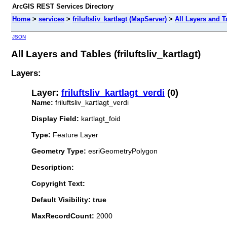
ArcGIS REST Services Directory
Home
>
services
>
friluftsliv_kartlagt (MapServer)
>
All Layers and T
JSON
All Layers and Tables (friluftsliv_kartlagt)
Layers:
Layer:
friluftsliv_kartlagt_verdi
(0)
Name:
friluftsliv_kartlagt_verdi
Display Field:
kartlagt_foid
Type:
Feature Layer
Geometry Type:
esriGeometryPolygon
Description:
Copyright Text:
Default Visibility: true
MaxRecordCount:
2000