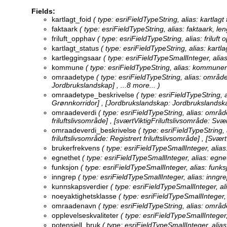
Fields:
kartlagt_foid
( type: esriFieldTypeString, alias: kartlagt 
faktaark
( type: esriFieldTypeString, alias: faktaark, len
friluft_opphav
( type: esriFieldTypeString, alias: friluft 
kartlagt_status
( type: esriFieldTypeString, alias: kartla
kartleggingsaar
( type: esriFieldTypeSmallInteger, alias
kommune
( type: esriFieldTypeString, alias: kommune
omraadetype
( type: esriFieldTypeString, alias: område
Jordbrukslandskap]
, ...8 more...
)
omraadetype_beskrivelse
( type: esriFieldTypeString, 
Grønnkorridor] , [Jordbrukslandskap: Jordbrukslands
omraadeverdi
( type: esriFieldTypeString, alias: områd
friluftslivsområde] , [sværtViktigFriluftslivsområde: Svær
omraadeverdi_beskrivelse
( type: esriFieldTypeString,
friluftslivsområde: Registrert friluftslivsområde] , [Svært
brukerfrekvens
( type: esriFieldTypeSmallInteger, alia
egnethet
( type: esriFieldTypeSmallInteger, alias: egne
funksjon
( type: esriFieldTypeSmallInteger, alias: funks
inngrep
( type: esriFieldTypeSmallInteger, alias: inngr
kunnskapsverdier
( type: esriFieldTypeSmallInteger, a
noeyaktighetsklasse
( type: esriFieldTypeSmallInteger,
omraadenavn
( type: esriFieldTypeString, alias: områd
opplevelseskvaliteter
( type: esriFieldTypeSmallInteger,
potensiell_bruk
( type: esriFieldTypeSmallInteger, alias