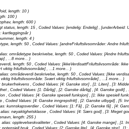
foid, length: 10 )
gth: 100 )
opphav, length: 600 )
gt status, length: 15 ,
Coded Values:
[endelig: Endelig] , [underArbeid: 
: kartleggingsår )
nummer, length: 4 )
type, length: 50 ,
Coded Values:
[andreFriluftslivsområder: Andre friluf
alias: områdetype beskrivelse, length: 50 ,
Coded Values:
[Andre friluft
kap]
, ...8 more...
)
everdi, length: 50 ,
Coded Values:
[ikkeVerdisattFriluftslivsområde: Ikke 
t viktig friluftslivsområde]
, ...1 more...
)
 alias: områdeverdi beskrivelse, length: 50 ,
Coded Values:
[Ikke verdisa
 viktig friluftslivsområde: Svært viktig friluftslivsområde]
, ...1 more...
)
s: brukerfrekvens ,
Coded Values:
[4: Ganske stor] , [1: Liten] , [3: Midd
thet ,
Coded Values:
[1: Dårlig] , [2: Ganske dårlig] , [4: Ganske godt]
, 
jon ,
Coded Values:
[4: Ganske spesiell funksjon] , [1: Ikke spesiell fun
ep ,
Coded Values:
[4: Ganske inngrepsfritt] , [2: Ganske utbygd] , [5: In
lias: kunnskapsverdier ,
Coded Values:
[1: Få] , [2: Ganske få] , [4: G
 alias: nøyaktighetsklasse ,
Coded Values:
[4: Særs god] , [3: Meget go
enavn, length: 255 )
 alias: opplevelseskvaliteter ,
Coded Values:
[4: Ganske mange] , [1: Ing
: potensiell bruk ,
Coded Values:
[2: Ganske lite] , [4: Ganske stor] , [1: