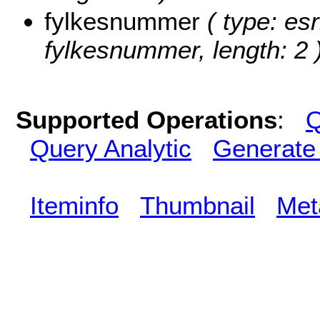
fylkesnummer
( type: esr
fylkesnummer, length: 2 
Supported Operations
:
Q
Query Analytic
Generate
Iteminfo
Thumbnail
Met