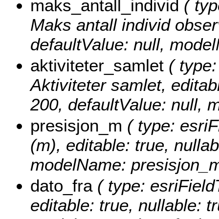
maks_antall_individ
( typ
Maks antall individ observ
defaultValue: null, mode
aktiviteter_samlet
( type:
Aktiviteter samlet, editabl
200, defaultValue: null, 
presisjon_m
( type: esriF
(m), editable: true, nullab
modelName: presisjon_m
dato_fra
( type: esriField
editable: true, nullable: t