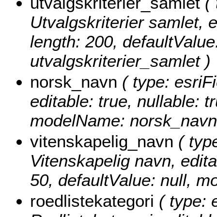
utvalgskriterier_samlet
( 
Utvalgskriterier samlet, ed
length: 200, defaultValu
utvalgskriterier_samlet )
norsk_navn
( type: esriF
editable: true, nullable: t
modelName: norsk_navn
vitenskapelig_navn
( type
Vitenskapelig navn, editab
50, defaultValue: null, 
roedlistekategori
( type: 