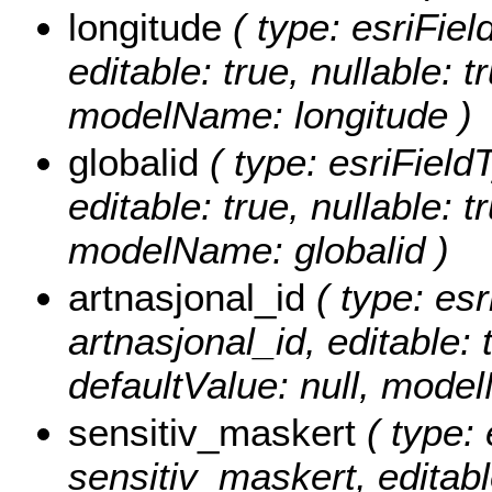
longitude
( type: esriFie
editable: true, nullable: t
modelName: longitude )
globalid
( type: esriFieldT
editable: true, nullable: t
modelName: globalid )
artnasjonal_id
( type: esr
artnasjonal_id, editable: t
defaultValue: null, mode
sensitiv_maskert
( type: 
sensitiv_maskert, editable