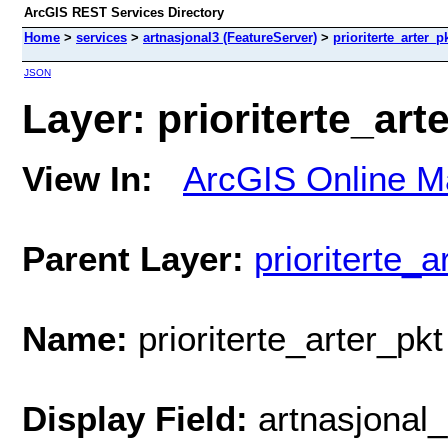
ArcGIS REST Services Directory
Home
>
services
>
artnasjonal3 (FeatureServer)
>
prioriterte_arter_p
JSON
Layer: prioriterte_arte
View In:
ArcGIS Online M
Parent Layer:
prioriterte_a
Name:
prioriterte_arter_pkt
Display Field:
artnasjonal_