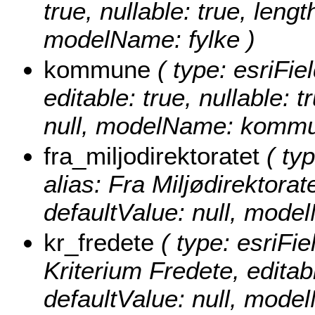
true, nullable: true, lengt
modelName: fylke )
kommune
( type: esriFi
editable: true, nullable: 
null, modelName: kommu
fra_miljodirektoratet
( typ
alias: Fra Miljødirektorate
defaultValue: null, model
kr_fredete
( type: esriFie
Kriterium Fredete, editabl
defaultValue: null, mode