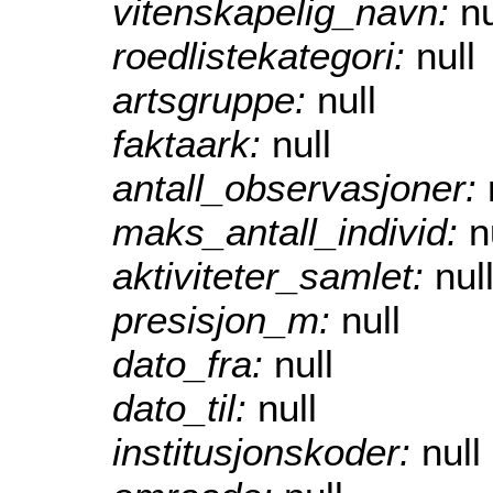
vitenskapelig_navn:
nu
roedlistekategori:
null
artsgruppe:
null
faktaark:
null
antall_observasjoner:
maks_antall_individ:
n
aktiviteter_samlet:
nul
presisjon_m:
null
dato_fra:
null
dato_til:
null
institusjonskoder:
null