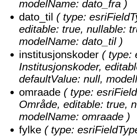
modelName: dato_fra )
dato_til
( type: esriFieldT
editable: true, nullable: t
modelName: dato_til )
institusjonskoder
( type: 
Institusjonskoder, editable
defaultValue: null, mode
omraade
( type: esriFiel
Område, editable: true, nu
modelName: omraade )
fylke
( type: esriFieldType