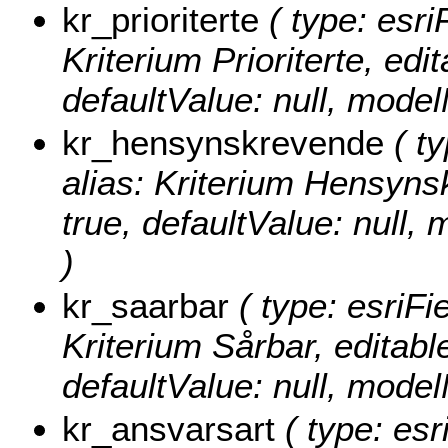
kr_prioriterte
( type: esri
Kriterium Prioriterte, edit
defaultValue: null, model
kr_hensynskrevende
( ty
alias: Kriterium Hensynsk
true, defaultValue: nul
)
kr_saarbar
( type: esriFi
Kriterium Sårbar, editable
defaultValue: null, mode
kr_ansvarsart
( type: esr