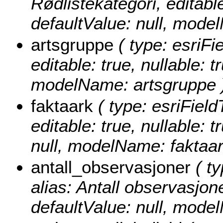
Rødlistekategori, editable
defaultValue: null, model
artsgruppe
( type: esriFi
editable: true, nullable: t
modelName: artsgruppe 
faktaark
( type: esriField
editable: true, nullable: 
null, modelName: faktaar
antall_observasjoner
( ty
alias: Antall observasjoner
defaultValue: null, mode