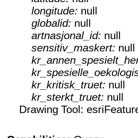
longitude:
null
globalid:
null
artnasjonal_id:
null
sensitiv_maskert:
null
kr_annen_spesielt_h
kr_spesielle_oekolog
kr_kritisk_truet:
null
kr_sterkt_truet:
null
Drawing Tool: esriFeatur