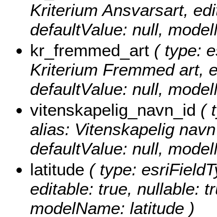
Kriterium Ansvarsart, edit
defaultValue: null, mode
kr_fremmed_art
( type: e
Kriterium Fremmed art, edi
defaultValue: null, mod
vitenskapelig_navn_id
( 
alias: Vitenskapelig navn I
defaultValue: null, mode
latitude
( type: esriField
editable: true, nullable: t
modelName: latitude )