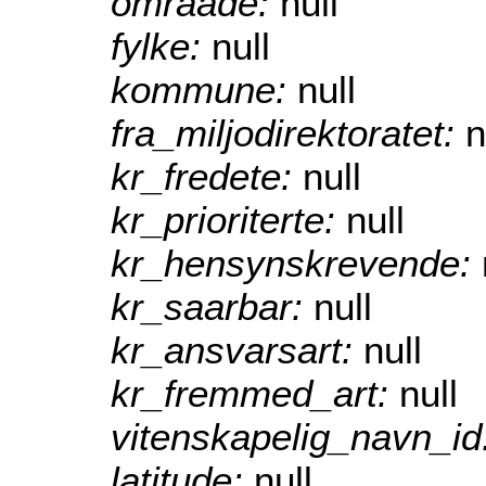
omraade:
null
fylke:
null
kommune:
null
fra_miljodirektoratet:
n
kr_fredete:
null
kr_prioriterte:
null
kr_hensynskrevende:
kr_saarbar:
null
kr_ansvarsart:
null
kr_fremmed_art:
null
vitenskapelig_navn_id
latitude:
null